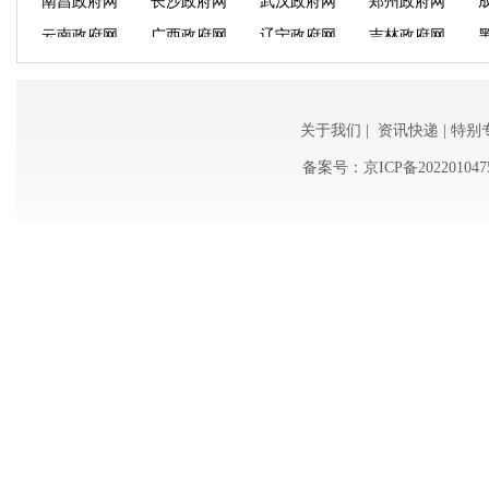
陕西政府网
福建政府网
新疆政府网
凤凰网
泉州政府网
厦门政府网
福州政府网
大连政府网
南昌政府网
长沙政府网
武汉政府网
郑州政府网
云南政府网
广西政府网
辽宁政府网
吉林政府网
关于我们
|
资讯快递
|
特别
新华网
时政中国
备案号：
京ICP备202201047