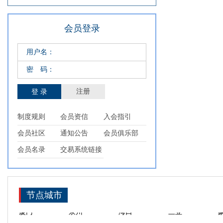
会员登录
用户名：
密 码：
注册
制度规则
会员资信
入会指引
会员社区
通知公告
会员俱乐部
新疆
福建
陕西
宁夏
会员名录
交易系统链接
西藏
上海
浙江
广东
合肥
天津
宁波
舟山
厦门
泉州
海口
三亚
节点城市
印尼
东帝汶
菲律宾
新加坡
阿联酋
阿曼
伊朗
土耳其