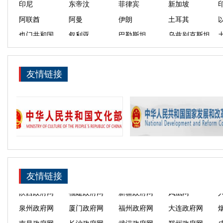
也门共和国
叙利亚
巴勒斯坦
乌兹别克斯坦
斯洛伐克
保加利亚
匈牙利
拉脱维亚
黑山
乌克兰
白俄罗斯
格鲁吉亚
青海
内蒙古
黑龙江
吉林
友情链接
重庆
西宁
成都
郑州
深圳
湛江
汕头
青岛
俄罗斯
越南
老挝
泰国
斯里兰卡
尼泊尔
孟加拉国
马尔代夫
埃及
科威特
伊拉克
卡塔尔
吉尔吉斯斯坦
塔吉克斯坦
巴基斯坦
哈萨克斯坦
斯洛文尼亚
爱沙尼亚
克罗地亚
阿尔巴尼亚
友情链接
亚美尼亚
摩尔多瓦
中外交流网
丝路文化商城
丝路音教联盟
三亚政府网
湛江政府网
深圳政府网
广州政府网
宁波政府网
海南政府网
广东政府网
浙江政府网
上海政府网