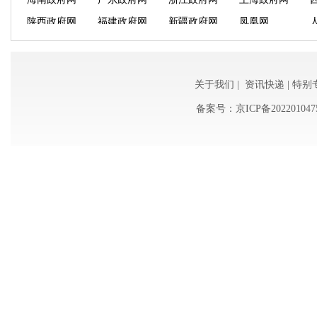
泉州政府网
厦门政府网
福州政府网
大连政府网
南昌政府网
长沙政府网
武汉政府网
郑州政府网
云南政府网
广西政府网
辽宁政府网
吉林政府网
新华网
时政中国
关于我们
|
资讯快递
|
特别
备案号：
京ICP备202201047