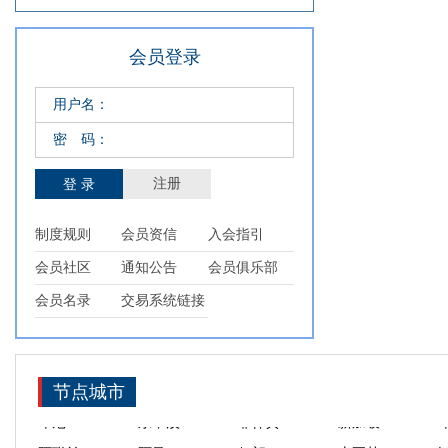
会员登录
用户名：
密 码：
注册
制度规则
会员资信
入会指引
新疆
福建
陕西
宁夏
会员社区
通知公告
会员俱乐部
西藏
上海
浙江
广东
会员名录
交易系统链接
合肥
天津
宁波
舟山
厦门
泉州
海口
三亚
印尼
东帝汶
菲律宾
新加坡
节点城市
阿联酋
阿曼
伊朗
土耳其
也门共和国
叙利亚
巴勒斯坦
乌兹别克斯坦