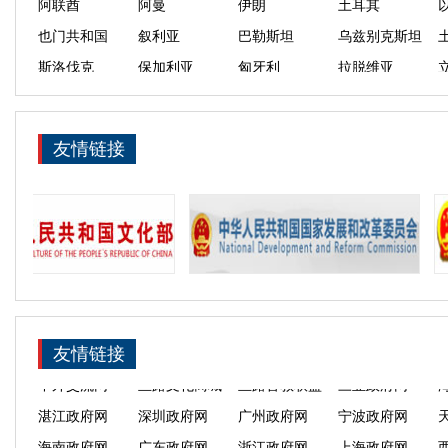
斯洛伐克
保加利亚
匈牙利
拉脱维亚
黑山
乌克兰
白俄罗斯
格鲁吉亚
青海
内蒙古
黑龙江
吉林
重庆
西宁
成都
郑州
友情链接
深圳
湛江
汕头
青岛
俄罗斯
越南
老挝
泰国
斯里兰卡
尼泊尔
孟加拉国
马尔代夫
埃及
科威特
伊拉克
卡塔尔
吉尔吉斯斯坦
塔吉克斯坦
巴基斯坦
哈萨克斯坦
斯洛文尼亚
爱沙尼亚
克罗地亚
阿尔巴尼亚
亚美尼亚
摩尔多瓦
中外交流网
丝路文化商城
丝路音教联盟
三亚政府网
友情链接
湛江政府网
深圳政府网
广州政府网
宁波政府网
海南政府网
广东政府网
浙江政府网
上海政府网
陕西政府网
福建政府网
新疆政府网
凤凰网